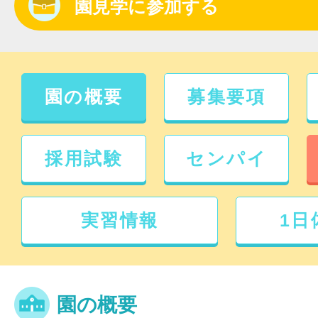
園見学に参加する
園の概要
募集要項
採用試験
センパイ
実習情報
1日
園の概要