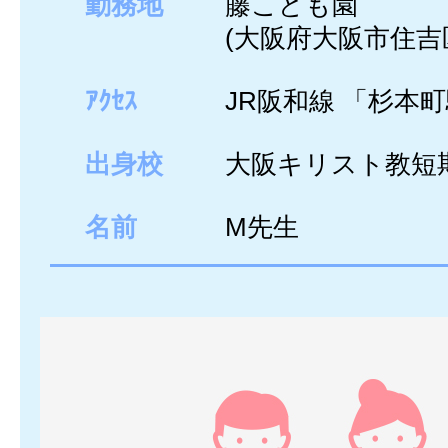
勤務地
藤こども園
(大阪府大阪市住吉
ｱｸｾｽ
JR阪和線 「杉本
出身校
大阪キリスト教短
名前
M先生