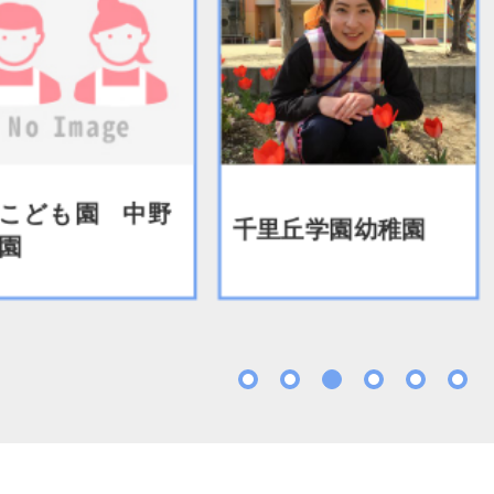
こども園 中野
千里丘学園幼稚園
園
1
2
3
4
5