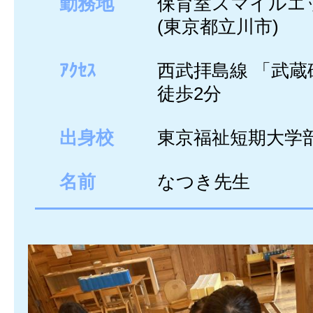
勤務地
保育室スマイルエ
(東京都立川市)
ｱｸｾｽ
西武拝島線 「武蔵
徒歩2分
出身校
東京福祉短期大学
名前
なつき先生