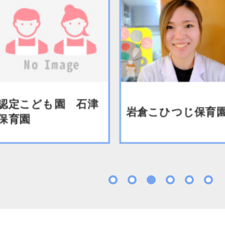
こども園 石津
岩倉こひつじ保育園
園
1
2
3
4
5