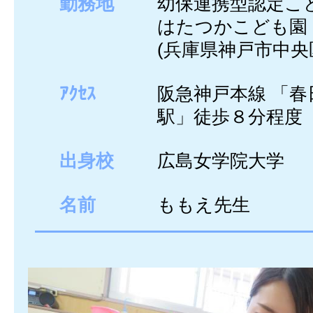
勤務地
幼保連携型認定
はたつかこども園
(兵庫県神戸市中央
ｱｸｾｽ
阪急神戸本線 「春
駅」徒歩８分程度
出身校
広島女学院大学
名前
ももえ先生