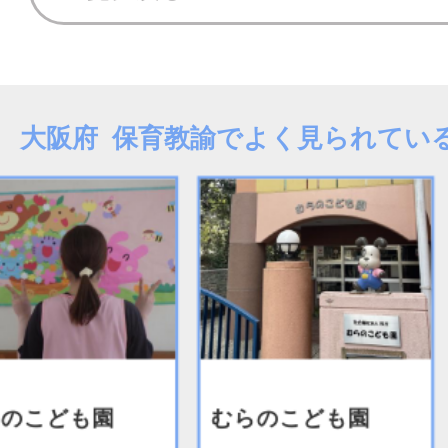
大阪府 保育教諭でよく見られてい
のこども園
むらのこども園