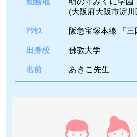
勤務地
明の守みくに学園
(大阪府大阪市淀川
ｱｸｾｽ
阪急宝塚本線 「三
出身校
佛教大学
名前
あきこ先生