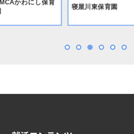
CAかわにし保育
寝屋川東保育園
1
2
3
4
5