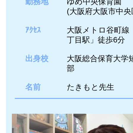
勤務地
ゆめ中央保育園
(大阪府大阪市中央
ｱｸｾｽ
大阪メトロ谷町線 
丁目駅」徒歩6分
出身校
大阪総合保育大学
部
名前
たきもと先生