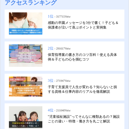
アクセスランキング
1位
- 317715Veiw
感動の卒園メッセージを3分で書く！子ども＆
保護者が泣いて喜ぶポイントと実例集
2位
- 291617Veiw
保育指導案の書き方のコツ百科！使える具体
例＆子どもの心を掴むコツ
3位
- 271947Veiw
子育て支援員で人生が変わる？知らないと損
する資格＆仕事内容のリアルを徹底解説
4位
- 211040Veiw
“児童福祉施設”ってそんなに種類あるの？施設
ごとの違い・特徴・働き方を丸ごと解説