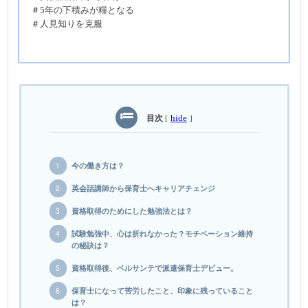
＃5年の下積みが糧となる
＃人見知りを克服
目次
hide
[
]
今の働き方は？
英会話講師から保育士へキャリアチェンジ
資格取得のためにした勉強法とは？
試験勉強中、心は折れなかった？モチベーション維持
の秘訣は？
資格取得後、ベルサンテで派遣保育士デビュー。
保育士になって苦労したこと、印象に残っていること
は？