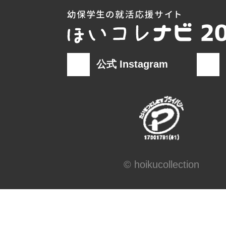
(９)当社の個人情報の取扱いに関す
の問合せ先
窓口の名
業務総務部 個人情
称
公式 Instagram
連絡先
窓口責任者：業務総
報担当
住所 ：〒532-00
川区東三国5丁目15番1
電話/FAX ：06-6391-0
© hoikucollection
6396-5191
電子メール：mail@bells