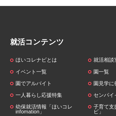
取得した個人情報の取扱いの全部
委託することがあります。
その場合には、当社において最善
ます。
就活コンテンツ
(６)個人情報を与えなかった場合に
ほいコレナビとは
就活相談
個人情報を与えることは任意です
関する情報の一部をご提供いただ
イベント一覧
園一覧
は、ご要望にお応えできない場合
園でアルバイト
園見学に
(７)保有個人データの開示等および
一人暮らし応援特集
センパイ
について
幼保就活情報「ほいコレ
子育て支
infomation」
ビ」
ご本人からの求めにより、当社が