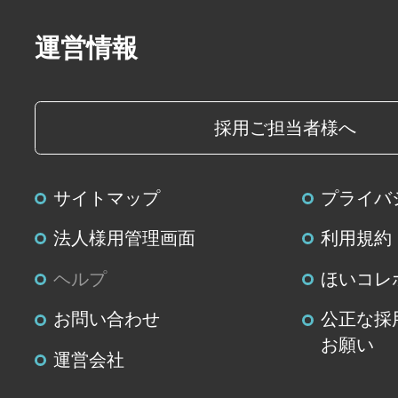
個人データに関する開示、利用目
運営情報
容の訂正・追加または削除、利用
よび第三者提供の停止(以下、開示
じます。開示等に応ずる窓口は、
採用ご担当者様へ
個人情報の取扱いに関する苦情、
せ先」を参照してください。
サイトマップ
プライバ
(８)本人が容易に認識できない方法
法人様用管理画面
利用規約
の取得
ヘルプ
ほいコレ
クッキーやウェブビーコン等を用
お問い合わせ
公正な採
て、本人が容易に認識できない方
お願い
情報の取得を行っておりません。
運営会社