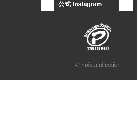
称
公式 Instagram
連絡先
窓口責任者：業務総
報担当
住所 ：〒532-00
川区東三国5丁目15番1
電話/FAX ：06-6391-0
© hoikucollection
6396-5191
電子メール：mail@bells