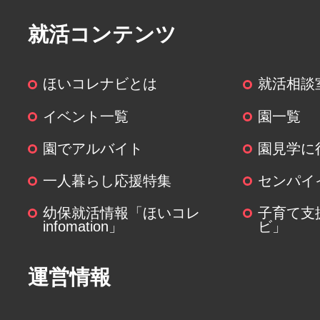
ます。
就活コンテンツ
(６)個人情報を与えなかった場合に
ほいコレナビとは
就活相談
個人情報を与えることは任意です
関する情報の一部をご提供いただ
イベント一覧
園一覧
は、ご要望にお応えできない場合
園でアルバイト
園見学に
(７)保有個人データの開示等および
一人暮らし応援特集
センパイ
について
幼保就活情報「ほいコレ
子育て支
infomation」
ビ」
ご本人からの求めにより、当社が
個人データに関する開示、利用目
運営情報
容の訂正・追加または削除、利用
よび第三者提供の停止(以下、開示