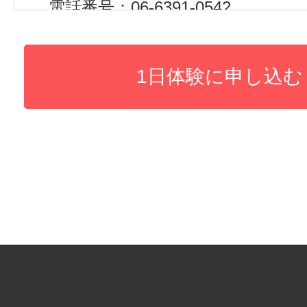
電話番号：06-6391-0542
(３)個人情報の利用目的
・各種イベントへの参加者登録の
・連絡対応のため
(４)個人情報の第三者提供について
取得した個人情報は以下の内容で
することがありません。
(５)個人情報の取扱いの委託につい
取得した個人情報の取扱いの全部
委託することがあります。
その場合には、当社において最善