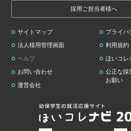
じます。開示等に応ずる窓口は、
採用ご担当者様へ
個人情報の取扱いに関する苦情、
せ先」を参照してください。
サイトマップ
プライバ
(８)本人が容易に認識できない方法
法人様用管理画面
利用規約
の取得
ヘルプ
ほいコレ
クッキーやウェブビーコン等を用
お問い合わせ
公正な採
て、本人が容易に認識できない方
お願い
情報の取得を行っておりません。
運営会社
(９)当社の個人情報の取扱いに関す
の問合せ先
窓口の名
業務総務部 個人情