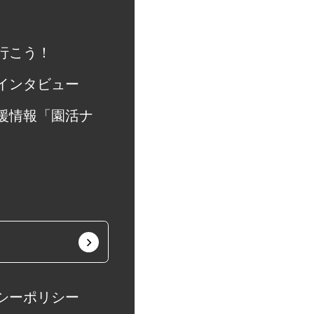
又は、一部を
行こう！
生じる結果
インタビュー
。個人情報に
援情報「園活ナ
けない場合
があります。
問い合わせ窓口
保有する保有
的の通知、内
停止、消去お
シーポリシー
等という)に応