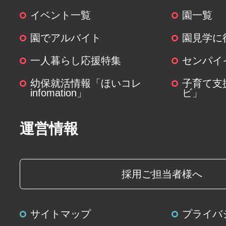
取得した個人情報の取扱いの全部
イベント一覧
園一覧
委託することはありません。
園でアルバイト
園見学に
(６)個人情報を与えなかった場合に
一人暮らし応援特集
センパイ
個人情報を与えることは任意です
幼保就活情報「ほいコレ
子育て支
関する情報の一部をご提供いただ
infomation」
ビ」
は、ご要望にお応えできない場合
運営情報
(７)保有個人データの開示等および
について
ご本人からの求めにより、当社が
採用ご担当者様へ
個人データに関する開示、利用目
容の訂正・追加または削除、利用
サイトマップ
プライバ
よび第三者提供の停止(以下、開示