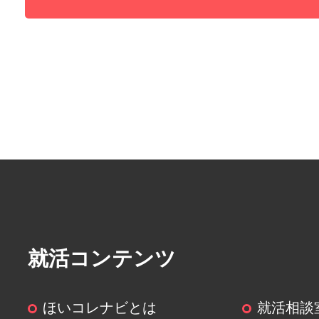
(４)個人情報の第三者提供について
取得した個人情報は以下の内容で
することがあります。
― 第三者に提供する目的：頂い
就業先に共有するため
― 提供する個人情報の項目：履
― 提供の手段又は方法：
― 当該情報の提供を受ける者又
る者の組織の種類、及び属性：派
― 個人情報の取扱いに関する契
はその旨：契約書
就活コンテンツ
(５)個人情報の取扱いの委託につい
ほいコレナビとは
就活相談