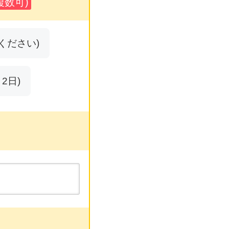
数可)
ください)
2日)