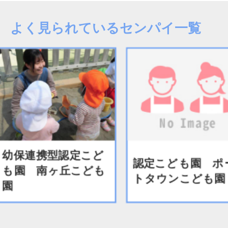
よく見られているセンパイ一覧
連携型認定こど
認定こども園 ポー
 南ヶ丘こども
トタウンこども園