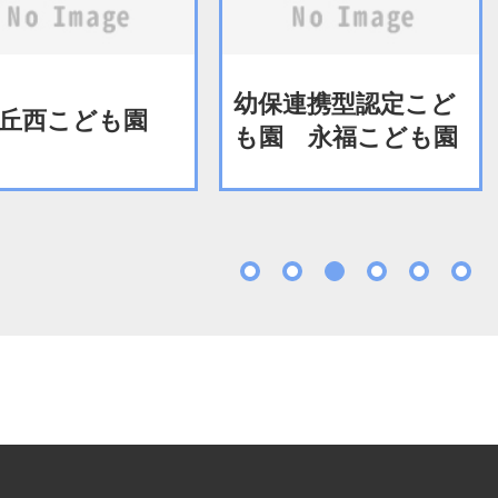
幼保連携型認定こど
丘西こども園
も園 永福こども園
1
2
3
4
5