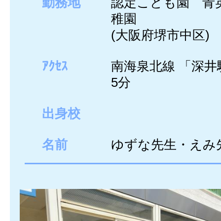
勤務地
認定こども園 青
稚園
(大阪府堺市中区)
ｱｸｾｽ
南海泉北線 「深井
5分
出身校
名前
ゆずな先生・えみ