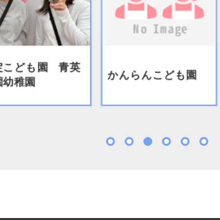
こども園 青英
かんらんこども園
幼稚園
1
2
3
4
5