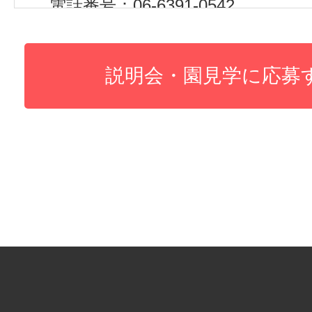
電話番号：06-6391-0542
(３)個人情報の利用目的
・各種イベントへの参加者登録の
・連絡対応のため
(４)個人情報の第三者提供について
取得した個人情報は以下の内容で
することがありません。
(５)個人情報の取扱いの委託につい
取得した個人情報の取扱いの全部
委託することがあります。
その場合には、当社において最善