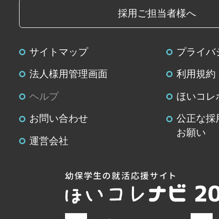
じます。開示等に応ずる窓口は、
採用ご担当者様へ
個人情報の取扱いに関する苦情、
せ先」を参照してください。
サイトマップ
プライバ
(８)本人が容易に認識できない方法
法人様用管理画面
利用規約
の取得
ヘルプ
ほいコレ
クッキーやウェブビーコン等を用
お問い合わせ
公正な採
て、本人が容易に認識できない方
お願い
情報の取得を行っておりません。
運営会社
(９)当社の個人情報の取扱いに関す
の問合せ先
窓口の名
業務総務部 個人情