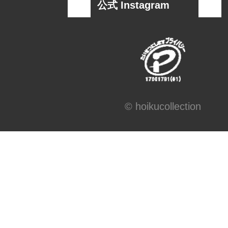
称
公式 Instagram
連絡先
窓口責任者：業務総
報担当
住所 ：〒532-00
川区東三国5丁目15番1
電話/FAX ：06-6391-0
© hoikucollection
6396-5191
電子メール：mail@bells