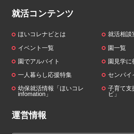
ます。
就活コンテンツ
(６)個人情報を与えなかった場合に
ほいコレナビとは
就活相談
個人情報を与えることは任意です
関する情報の一部をご提供いただ
イベント一覧
園一覧
は、ご要望にお応えできない場合
園でアルバイト
園見学に
(７)保有個人データの開示等および
一人暮らし応援特集
センパイ
について
幼保就活情報「ほいコレ
子育て支
infomation」
ビ」
ご本人からの求めにより、当社が
個人データに関する開示、利用目
運営情報
容の訂正・追加または削除、利用
よび第三者提供の停止(以下、開示