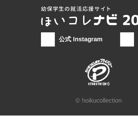
(９)当社の個人情報の取扱いに関す
の問合せ先
窓口の名
業務総務部 個人情
称
公式 Instagram
連絡先
窓口責任者：業務総
報担当
住所 ：〒532-00
川区東三国5丁目15番1
電話/FAX ：06-6391-0
© hoikucollection
6396-5191
電子メール：mail@bells