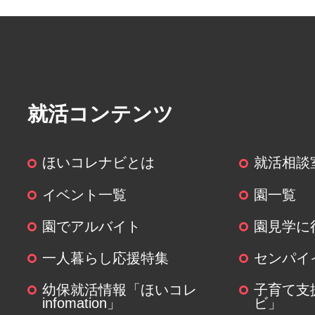
取得した個人情報の取扱いの全部
委託することがあります。
その場合には、当社において最善
ます。
就活コンテンツ
(６)個人情報を与えなかった場合に
ほいコレナビとは
就活相談
個人情報を与えることは任意です
関する情報の一部をご提供いただ
イベント一覧
園一覧
は、ご要望にお応えできない場合
園でアルバイト
園見学に
(７)保有個人データの開示等および
一人暮らし応援特集
センパイ
について
幼保就活情報「ほいコレ
子育て支
infomation」
ビ」
ご本人からの求めにより、当社が