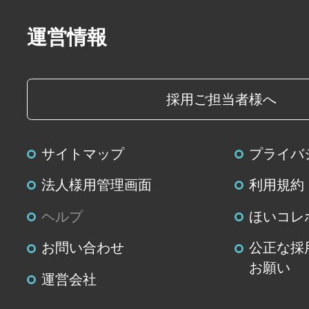
個人データに関する開示、利用目
運営情報
容の訂正・追加または削除、利用
よび第三者提供の停止(以下、開示
じます。開示等に応ずる窓口は、
採用ご担当者様へ
個人情報の取扱いに関する苦情、
せ先」を参照してください。
サイトマップ
プライバ
(８)本人が容易に認識できない方法
法人様用管理画面
利用規約
の取得
ヘルプ
ほいコレ
クッキーやウェブビーコン等を用
お問い合わせ
公正な採
て、本人が容易に認識できない方
お願い
情報の取得を行っておりません。
運営会社