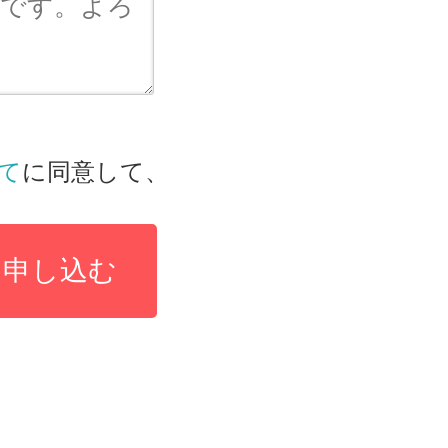
て
に同意して、