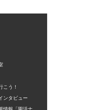
室
行こう！
インタビュー
援情報「園活ナ