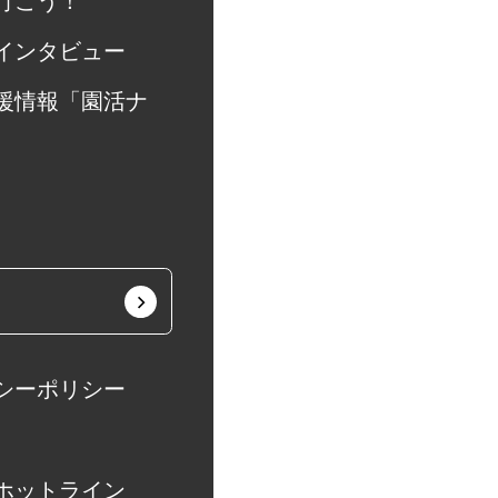
行こう！
生じる結果
インタビュー
。個人情報に
援情報「園活ナ
けない場合
があります。
問い合わせ窓口
保有する保有
的の通知、内
停止、消去お
シーポリシー
等という)に応
下記「当社の
相談等の問合
ホットライン