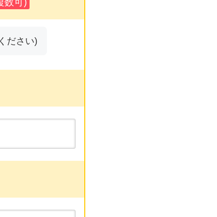
数可)
ください)