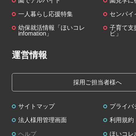
園でアルバイト
園見学に
(６)個人情報を与えなかった場合に
一人暮らし応援特集
センパイ
個人情報を与えることは任意です
幼保就活情報「ほいコレ
子育て支
関する情報の一部をご提供いただ
infomation」
ビ」
は、ご要望にお応えできない場合
運営情報
(７)保有個人データの開示等および
について
ご本人からの求めにより、当社が
採用ご担当者様へ
個人データに関する開示、利用目
容の訂正・追加または削除、利用
サイトマップ
プライバ
よび第三者提供の停止(以下、開示
じます。開示等に応ずる窓口は、
法人様用管理画面
利用規約
個人情報の取扱いに関する苦情、
ヘルプ
ほいコレ