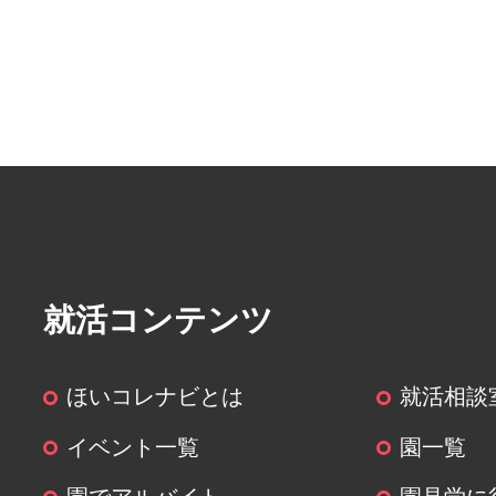
することがあります。
― 第三者に提供する目的：頂い
就業先に共有するため
― 提供する個人情報の項目：履
― 提供の手段又は方法：
― 当該情報の提供を受ける者又
る者の組織の種類、及び属性：派
― 個人情報の取扱いに関する契
はその旨：契約書
就活コンテンツ
(５)個人情報の取扱いの委託につい
ほいコレナビとは
就活相談
取得した個人情報の取扱いの全部
イベント一覧
園一覧
委託することはありません。