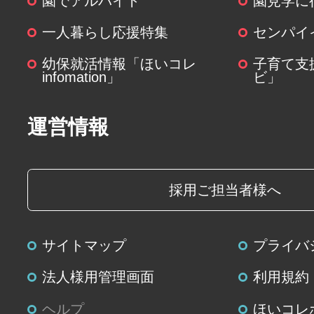
園でアルバイト
園見学に
(６)個人情報を与えなかった場合に
一人暮らし応援特集
センパイ
個人情報を与えることは任意です
幼保就活情報「ほいコレ
子育て支
関する情報の一部をご提供いただ
infomation」
ビ」
は、ご要望にお応えできない場合
運営情報
(７)保有個人データの開示等および
について
ご本人からの求めにより、当社が
採用ご担当者様へ
個人データに関する開示、利用目
容の訂正・追加または削除、利用
サイトマップ
プライバ
よび第三者提供の停止(以下、開示
じます。開示等に応ずる窓口は、
法人様用管理画面
利用規約
個人情報の取扱いに関する苦情、
ヘルプ
ほいコレ