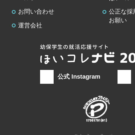
せ先」を参照してください。
お問い合わせ
公正な採
(８)本人が容易に認識できない方法
お願い
運営会社
の取得
クッキーやウェブビーコン等を用
て、本人が容易に認識できない方
情報の取得を行っておりません。
公式 Instagram
(９)当社の個人情報の取扱いに関す
の問合せ先
窓口の名
業務総務部 個人情
称
連絡先
窓口責任者：業務総