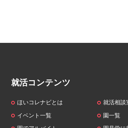
することがあります。
― 第三者に提供する目的：頂い
就業先に共有するため
― 提供する個人情報の項目：履
― 提供の手段又は方法：
― 当該情報の提供を受ける者又
る者の組織の種類、及び属性：派
― 個人情報の取扱いに関する契
はその旨：契約書
就活コンテンツ
(５)個人情報の取扱いの委託につい
ほいコレナビとは
就活相談
取得した個人情報の取扱いの全部
イベント一覧
園一覧
委託することはありません。