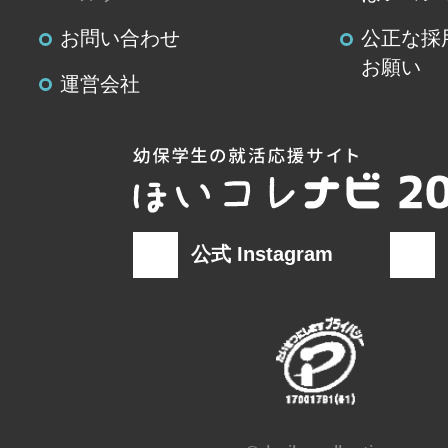
せ先」を参照してください。
お問い合わせ
公正な採
(８)本人が容易に認識できない方法
お願い
運営会社
の取得
クッキーやウェブビーコン等を用
て、本人が容易に認識できない方
情報の取得を行っておりません。
公式 Instagram
(９)当社の個人情報の取扱いに関す
の問合せ先
窓口の名
業務総務部 個人情
称
連絡先
窓口責任者：業務総