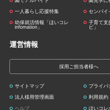
園でアルバイト
園見学に
(６)個人情報を与えなかった場合に
一人暮らし応援特集
センパイ
個人情報を与えることは任意です
幼保就活情報「ほいコレ
子育て支
関する情報の一部をご提供いただ
infomation」
ビ」
は、ご要望にお応えできない場合
運営情報
(７)保有個人データの開示等および
について
ご本人からの求めにより、当社が
採用ご担当者様へ
個人データに関する開示、利用目
容の訂正・追加または削除、利用
サイトマップ
プライバ
よび第三者提供の停止(以下、開示
じます。開示等に応ずる窓口は、
法人様用管理画面
利用規約
個人情報の取扱いに関する苦情、
ヘルプ
ほいコレ