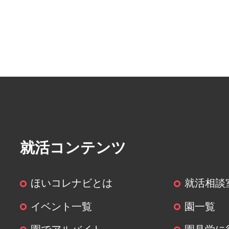
することがあります。
― 第三者に提供する目的：頂い
就業先に共有するため
― 提供する個人情報の項目：履
― 提供の手段又は方法：
― 当該情報の提供を受ける者又
る者の組織の種類、及び属性：派
― 個人情報の取扱いに関する契
はその旨：契約書
就活コンテンツ
(５)個人情報の取扱いの委託につい
ほいコレナビとは
就活相談
取得した個人情報の取扱いの全部
イベント一覧
園一覧
委託することはありません。