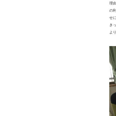
理
の
せ
き
よ