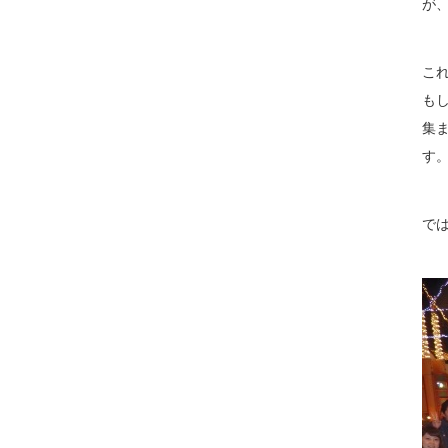
が
こ
も
集
す
で