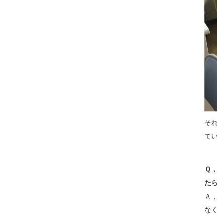
そ
て
Ｑ
た
Ａ
な