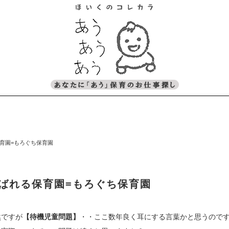
育園=もろぐち保育園
ばれる保育園=もろぐち保育園
然ですが
【待機児童問題】
・・ここ数年良く耳にする言葉かと思うので