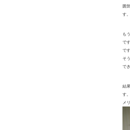
囲
す
も
で
で
そ
で
結
す
メ