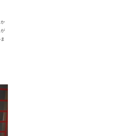
るか
もが
いま