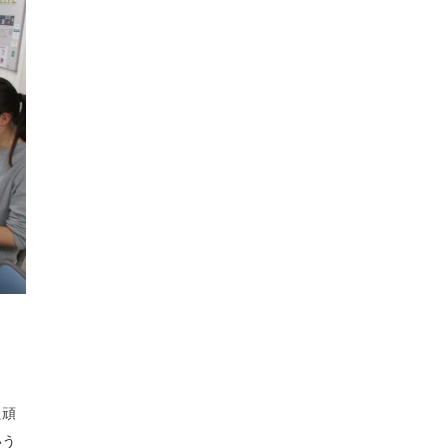
た頑
いう