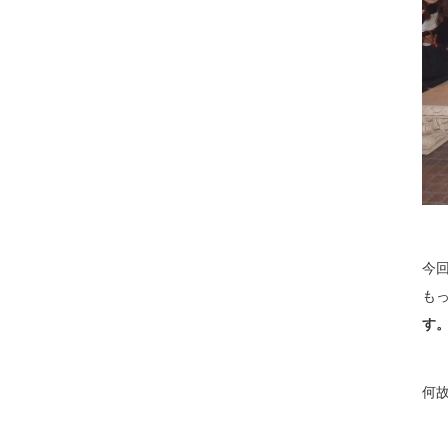
今
も
す
何