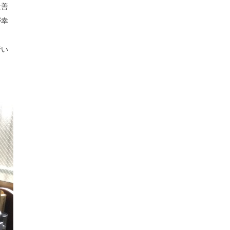
最善
が幸
行い