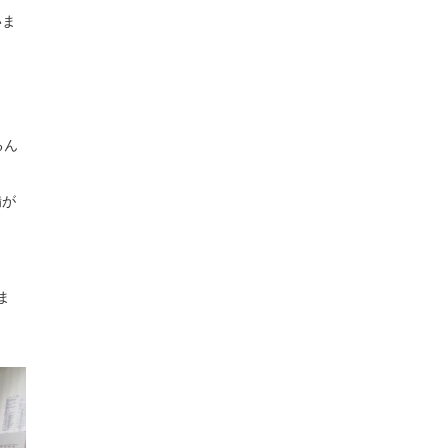
いま
るん
備が
ま