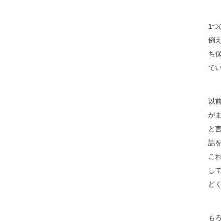
1
例
ち
て
以
が
と
話
こ
し
ど
も