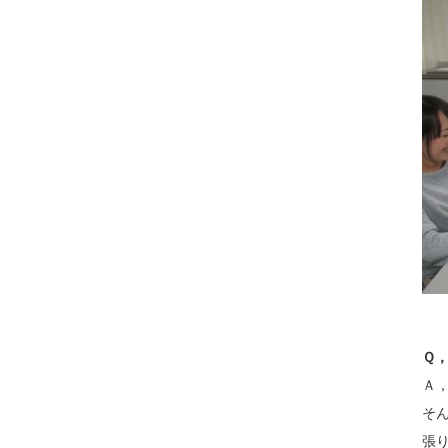
Ｑ
Ａ
そ
張