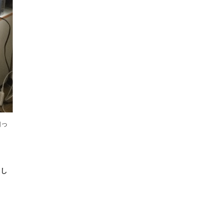
知っ
とし