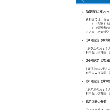
新制度に変わっ
新制度では、お住
○希望す
○保護者の
により、3つの区
①1号認定（教育
3歳以上のお子さ
利用先→幼稚園、
②2号認定（満3
3歳以上のお子さ
利用先→保育園、
③3号認定（満3
3歳未満のお子さ
利用先→保育園、
認定区分の分類
①は従来通り、幼