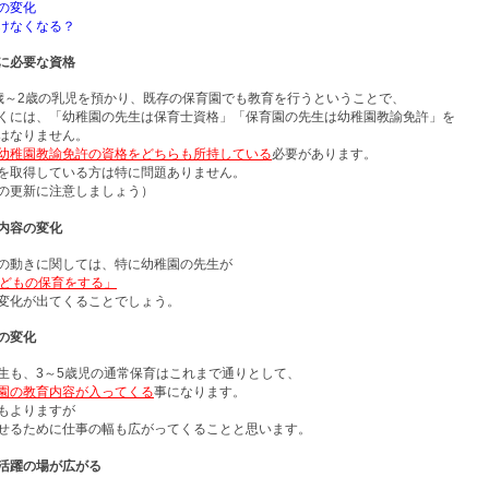
の変化
けなくなる？
に必要な資格
歳～2歳の乳児を預かり、既存の保育園でも教育を行うということで、
くには、「幼稚園の先生は保育士資格」「保育園の先生は幼稚園教諭免許」を
はなりません。
幼稚園教諭免許の資格をどちらも所持している
必要があります。
を取得している方は特に問題ありません。
の更新に注意しましょう）
内容の変化
の動きに関しては、特に幼稚園の先生が
子どもの保育をする」
変化が出てくることでしょう。
の変化
生も、3～5歳児の通常保育はこれまで通りとして、
園の教育内容が入ってくる
事になります。
もよりますが
せるために仕事の幅も広がってくることと思います。
活躍の場が広がる