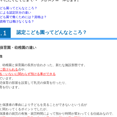
 認定こども園ってどんなところ？
 新制度による認定区分の違い
 認定こども園で働くためには？資格は？
 一方の資格では働けなくなる？
認定こども園ってどんなところ？
保育園・幼稚園の違い
徴
、幼稚園と保育園の長所が合わさった、新たな施設形態です。
に受けられる
点や、
る・いないに関わらず預ける事ができる
ています。
児保育の部屋を設置して乳児の保育を行ったり、
育を行います。
と保護者の事由により子どもを見ることができないという点が
く関わってくるポイントでしたが、
保護者の就労の有無・就労時間によって預かり時間が変わってくる仕組みなので、