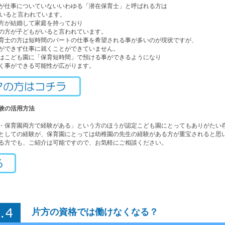
が仕事についていないいわゆる「潜在保育士」と呼ばれる方は
上いると言われています。
方が結婚して家庭を持っており
の方が子どもがいると言われています。
育士の方は短時間のパートの仕事を希望される事が多いのが現状ですが、
ができず仕事に就くことができていません。
はこども園に「保育短時間」で預ける事ができるようになり
く事ができる可能性が広がります。
験の活用方法
・保育園両方で経験がある」という方のほうが認定こども園にとってもありがたい
としての経験が、保育園にとっては幼稚園の先生の経験がある方が重宝されると思
る方でも、ご紹介は可能ですので、お気軽にご相談ください。
片方の資格では働けなくなる？