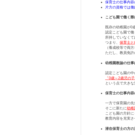
保育士の仕事内容
片方の資格では働
こども園で働く際
既存の幼稚園が0
認定こども園で働
所持していなくて
つまり、
保育士と
（養成校等で両方
ただし、教員免許
幼稚園教諭の仕事
認定こども園の中
「0歳～2歳児の
という点で大きな
保育士の仕事内容
一方で保育園の先
そこに新たに
幼稚
こども園の方針に
教育内容を充実さ
潜在保育士の方の