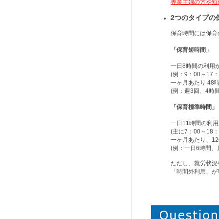
専業主婦の方や短
2つのタイプの
保育時間には保育
「保育短時間」
一日8時間の利用
(例：9：00～1
一ヶ月あたり 4
(例：週3回、4時
「保育標準時間」
一日11時間の利
(主に7：00～18：
一ヶ月あたり、1
(例：一日6時間、
ただし、就労状況
「時間外利用」が